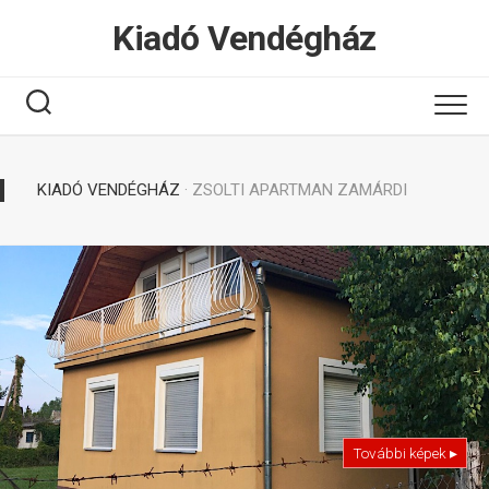
Tovább
Kiadó Vendégház
a
tartalomhoz
KIADÓ VENDÉGHÁZ
· ZSOLTI APARTMAN ZAMÁRDI
További képek ▸