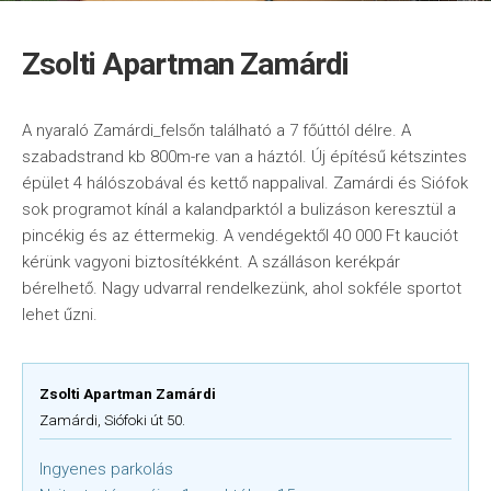
Zsolti Apartman Zamárdi
A nyaraló Zamárdi_felsőn található a 7 főúttól délre. A
szabadstrand kb 800m-re van a háztól. Új építésű kétszintes
épület 4 hálószobával és kettő nappalival. Zamárdi és Siófok
sok programot kínál a kalandparktól a bulizáson keresztül a
pincékig és az éttermekig. A vendégektől 40 000 Ft kauciót
kérünk vagyoni biztosítékként. A szálláson kerékpár
bérelhető. Nagy udvarral rendelkezünk, ahol sokféle sportot
lehet űzni.
Zsolti Apartman Zamárdi
Zamárdi, Siófoki út 50.
Ingyenes parkolás