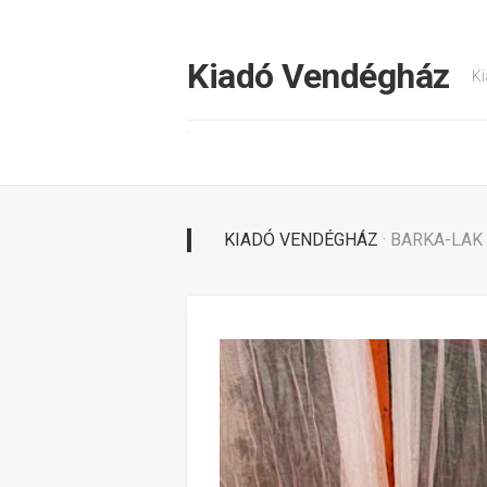
Tovább
a
tartalomhoz
Kiadó Vendégház
Ki
KIADÓ VENDÉGHÁZ
· BARKA-LA