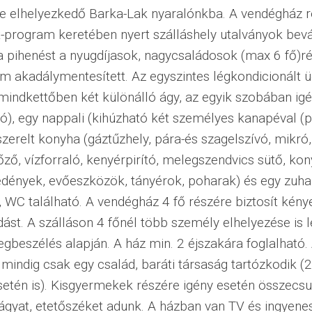
e elhelyezkedő Barka-Lak nyaralónkba. A vendégház r
-program keretében nyert szálláshely utalványok bev
 a pihenést a nyugdíjasok, nagycsaládosok (max 6 fő)ré
m akadálymentesített. Az egyszintes légkondicionált 
mindkettőben két különálló ágy, az egyik szobában igé
ó), egy nappali (kihúzható két személyes kanapéval (p
lszerelt konyha (gáztűzhely, pára-és szagelszívó, mikró
őző, vízforraló, kenyérpirító, melegszendvics sütő, kon
edények, evőeszközök, tányérok, poharak) és egy zuh
 WC található. A vendégház 4 fő részére biztosít kén
ást. A szálláson 4 főnél több személy elhelyezése is 
gbeszélés alapján. A ház min. 2 éjszakára foglalható.
mindig csak egy család, baráti társaság tartózkodik (2
setén is). Kisgyermekek részére igény esetén összecs
gyat, etetőszéket adunk. A házban van TV és ingyenes 