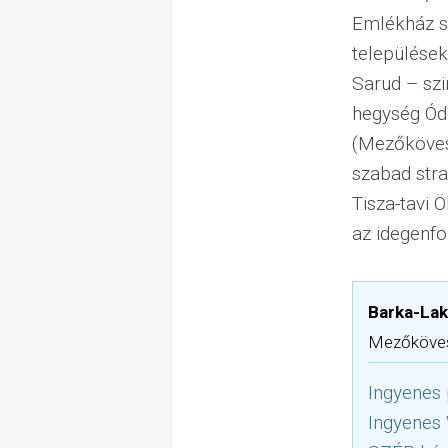
Emlékház s
települések
Sarud – szi
hegység Ód
(Mezőkövesd
szabad stra
Tisza-tavi 
az idegenf
Barka-La
Mezőköves
Ingyenes 
Ingyenes