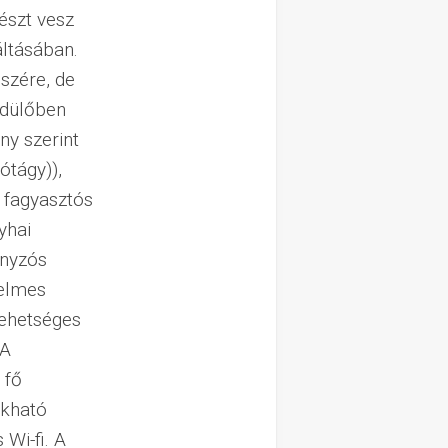
észt vesz
áltásában.
szére, de
üdülőben
ny szerint
ótágy)),
, fagyasztós
yhai
anyzós
yelmes
lehetséges
 A
 fő
ukható
Wi-fi. A