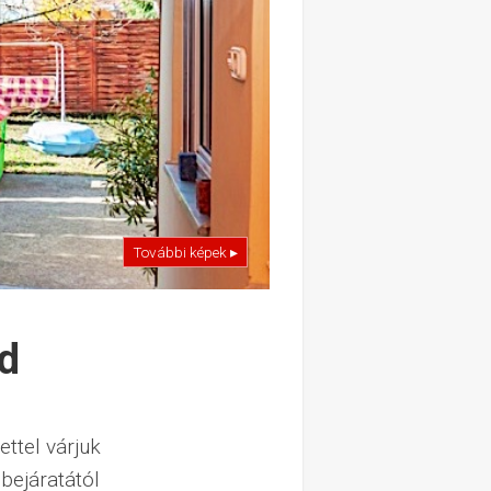
További képek ▸
d
ttel várjuk
bejáratától