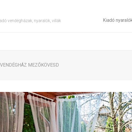
Kiadó nyaraló
adó vendégházak, nyaralók, villák
K VENDÉGHÁZ MEZŐKÖVESD