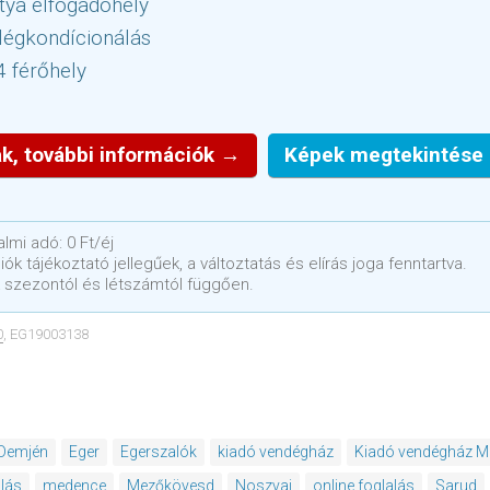
tya elfogadóhely
légkondícionálás
4 férőhely
k, további információk →
Képek megtekintése
lmi adó: 0 Ft/éj
ók tájékoztató jellegűek, a változtatás és elírás joga fenntartva.
 szezontól és létszámtól függően.
0
, EG19003138
Demjén
Eger
Egerszalók
kiadó vendégház
Kiadó vendégház 
lás
medence
Mezőkövesd
Noszvaj
online foglalás
Sarud