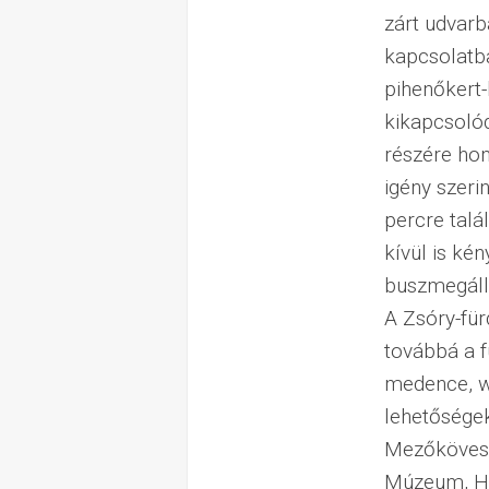
zárt udvarb
kapcsolatba
pihenőkert-
kikapcsolód
részére hom
igény szeri
percre tal
kívül is kén
buszmegálló
A Zsóry-für
továbbá a 
medence, we
lehetőségek
Mezőkövesd
Múzeum, Ha