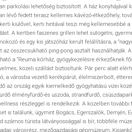
an parkolási lehetőség biztosított. A ház konyhájával 
n lévő fedett terasz kellemes kávézó-étkezőhely, tov
kerti kiülővel, kerti hintával teszi még kellemesebbé a
ást. A kertben faszenes grillen lehet sütögetni, gyer
okozó és egy kis játszóház került felállításra, a “nag
nt az összecsukható ping-pong asztalt használhatják. A
álható a “Reuma kórház, gyógykezelésre érkezőknek f
yelmes, közeli szállást biztosítunk. Pár perc alatt elérh
, a városba vezető kerékpárút, élelmiszerbolt, éttere
dő az ország egyik kiemelkedő gyógyhatású vizei közé 
fürdő élményfürdő-és uszoda, strandfürdő, csúszdapar
llness részleggel is rendelkezik. A közelben további 
et is találunk, úgymint Bogács, Egerszalók, Demjén, E
 számos túrista látványossággal is bír, többféle mú
das városrész, mezőgazdasági gépmúzeum, Kisjankó