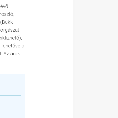
lévő
roszló,
 (Bükk
horgászat
klizhető),
z lehetővé a
l. Az árak