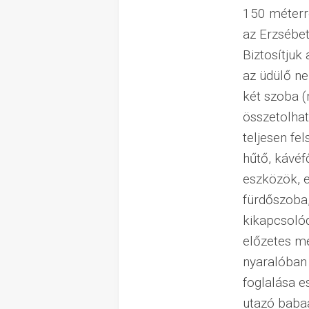
150 méterr
az Erzsébet
Biztosítjuk
az üdülő ne
két szoba (
összetolhat
teljesen fe
hűtő, kávéf
eszközök, 
fürdőszoba,
kikapcsolód
előzetes me
nyaralóban 
foglalása e
utazó babaá