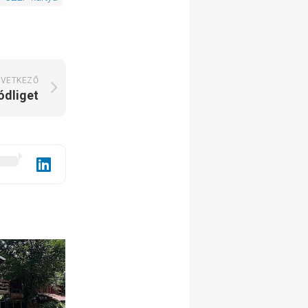
VETKEZŐ
ódliget