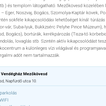
tb.) és templom látogatható. Mezőkövesd közelében 
 – Eger, Noszvaj, Bogács, Szomolya-Kaptár kövek, Po
ntén sokféle kikapcsolódási lehetőséget kínál: túrázás
or-vár, Suba-lyuk, Bükkzsérc Pelyhe Pince Múzeum), 
, Bogács), bortúrák, kerékpározás (Tisza-tó körbebici
ndolás, lovaglás stb. Szintén aktív kikapcsolódást tes
Ökocentrum a különleges vízi világával és programjaiva
orgalmi adót nem tartalmazzák.
k Vendégház Mezőkövesd
d, Napfürdő utca 10.
parkolás
 WIFI