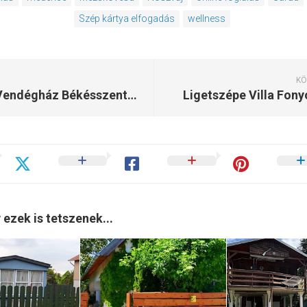
Szép kártya elfogadás
wellness
KÖ
Sissy Vendégház Békésszentandrás
Ligetszépe Villa Fony
 ezek is tetszenek...