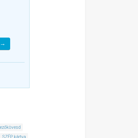
 →
Mezőkövesd
SZÉP kártya