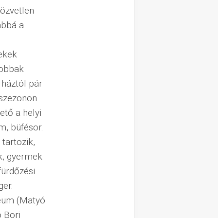
közvetlen
ábbá a
mekek
yobbak
 háztól pár
őszezonon
ető a helyi
m, büfésor.
tartozik,
k, gyermek
fürdőzési
ger.
zeum (Matyó
 Bori