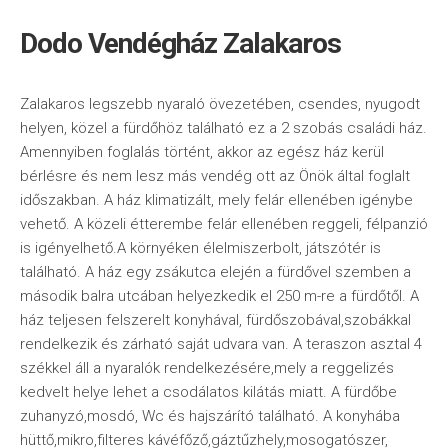
Dodo Vendégház Zalakaros
Zalakaros legszebb nyaraló övezetében, csendes, nyugodt
helyen, közel a fürdőhöz található ez a 2 szobás családi ház.
Amennyiben foglalás történt, akkor az egész ház kerül
bérlésre és nem lesz más vendég ott az Önök által foglalt
időszakban. A ház klimatizált, mely felár ellenében igénybe
vehető. A közeli étterembe felár ellenében reggeli, félpanzió
is igényelhető.A környéken élelmiszerbolt, játszótér is
található. A ház egy zsákutca elején a fürdővel szemben a
második balra utcában helyezkedik el 250 m-re a fürdőtől. A
ház teljesen felszerelt konyhával, fürdőszobával,szobákkal
rendelkezik és zárható saját udvara van. A teraszon asztal 4
székkel áll a nyaralók rendelkezésére,mely a reggelizés
kedvelt helye lehet a csodálatos kilátás miatt. A fürdőbe
zuhanyzó,mosdó, Wc és hajszárító található. A konyhába
hüttő,mikro,filteres kávéfőző,gáztűzhely,mosogatószer,