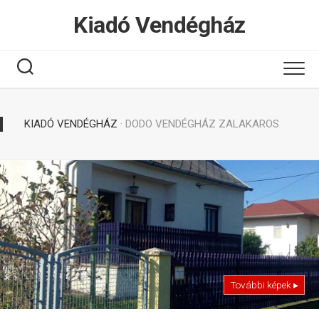
Tovább
Kiadó Vendégház
a
tartalomhoz
KIADÓ VENDÉGHÁZ
· DODO VENDÉGHÁZ ZALAKAROS
További képek ▸