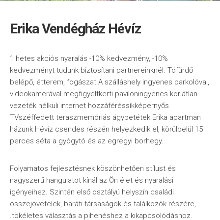
Erika Vendégház Hévíz
1 hetes akciós nyaralás -10% kedvezmény, -10%
kedvezményt tudunk biztosítani partnereinknél. Tófürdő
belépő, étterem, fogászat.A szálláshely ingyenes parkolóval,
videokamerával megfigyeltkerti paviloningyenes korlátlan
vezeték nélküli internet hozzáféréssíkképernyős
TVszéffedett teraszmemóriás ágybetétek Erika apartman
házunk Hévíz csendes részén helyezkedik el, körülbelül 15
perces séta a gyógytó és az egregyi borhegy.
Folyamatos fejlesztésnek köszönhetően stílust és
nagyszerű hangulatot kínál az Ön élet és nyaralási
igényeihez. Szintén első osztályú helyszín családi
összejövetelek, baráti társaságok és találkozók részére,
.tökéletes választás a pihenéshez a kikapcsolódáshoz.