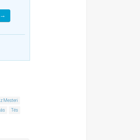
 →
z Mesteri
dás
Tés