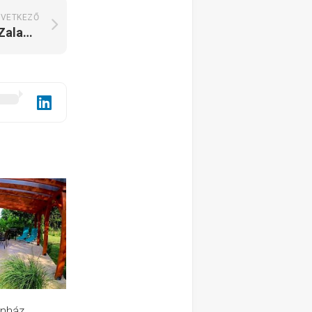
VETKEZŐ
Szőlő-Hegy Vendégház Zalahaláp
nház