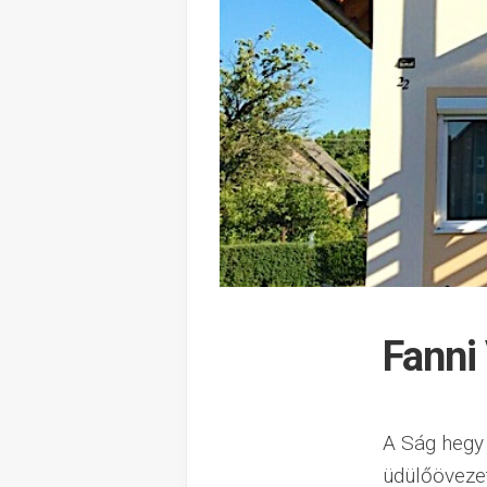
Fanni
A Ság hegy 
üdülőövezet