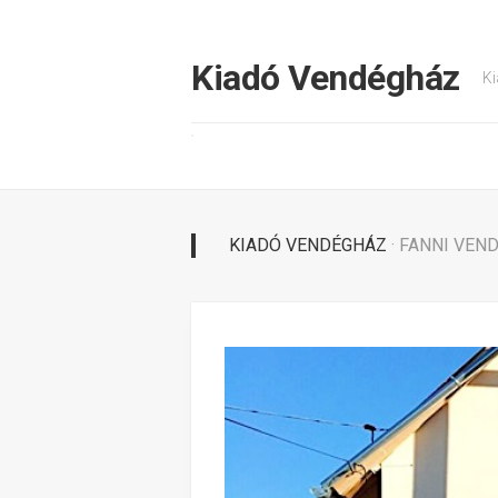
Tovább
a
tartalomhoz
Kiadó Vendégház
Ki
KIADÓ VENDÉGHÁZ
· FANNI VEN