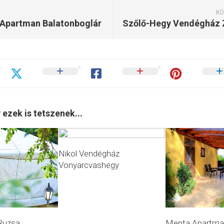
KÖ
Apartman Balatonboglár
 ezek is tetszenek...
Nikol Vendégház
Vonyarcvashegy
 Ruzsa
Menta Apartma