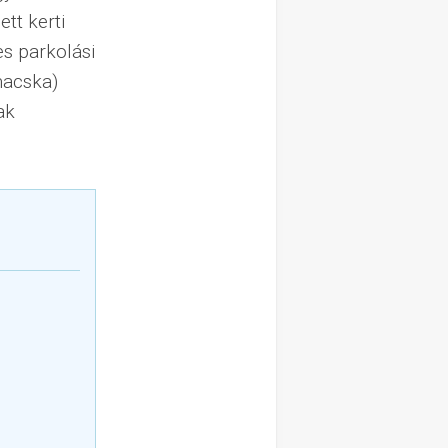
tt kerti
es parkolási
 macska)
ak