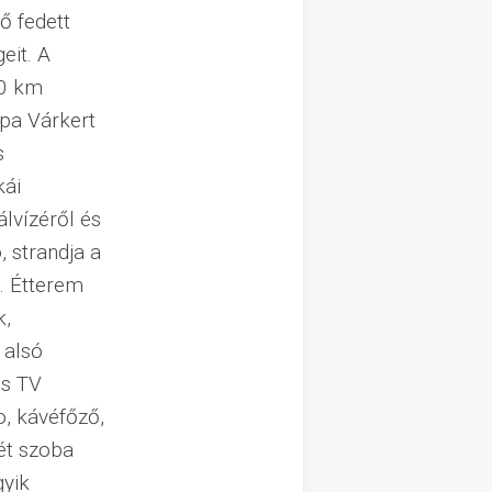
ő fedett
eit. A
10 km
pa Várkert
s
kái
lvízéről és
 strandja a
. Étterem
k,
 alsó
ős TV
o, kávéfőző,
két szoba
gyik