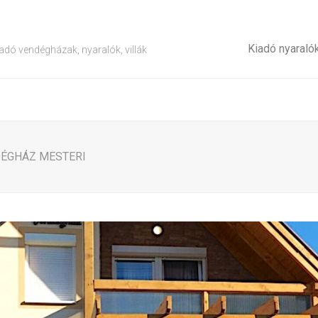
Kiadó nyaraló
adó vendégházak, nyaralók, villák
DÉGHÁZ MESTERI