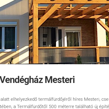
 Vendégház Mesteri
alatt elhelyezkedő termálfürdőjéről híres Mesteri, cs
ében, a Termálfürdőtől 500 méterre található új épít