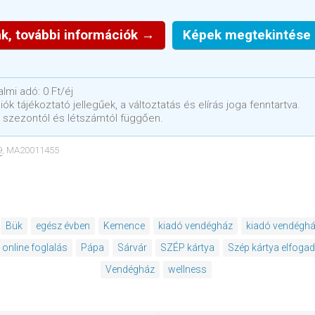
k, további információk →
Képek megtekintése
lmi adó: 0 Ft/éj
ók tájékoztató jellegűek, a változtatás és elírás joga fenntartva.
 szezontól és létszámtól függően.
9
, MA20011455
Bük
egész évben
Kemence
kiadó vendégház
kiadó vendéghá
online foglalás
Pápa
Sárvár
SZÉP kártya
Szép kártya elfoga
Vendégház
wellness