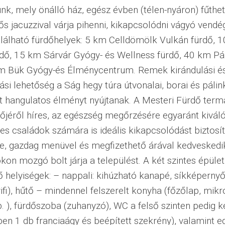
k, mely önálló ház, egész évben (télen-nyáron) fűthet
s jacuzzival várja pihenni, kikapcsolódni vágyó vendég
lálható fürdőhelyek: 5 km Celldömölk Vulkán fürdő, 
rdő, 15 km Sárvár Gyógy- és Wellness fürdő, 40 km Pá
km Bük Gyógy-és Élménycentrum. Remek kirándulási é
si lehetőség a Ság hegy túra útvonalai, borai és pálin
t hangulatos élményt nyújtanak. A Mesteri Fürdő termá
őjéről híres, az egészség megőrzésére egyaránt kiváló,
s családok számára is ideális kikapcsolódást biztosít
e, gazdag menüvel és megfizethető árával kedveskedi
on mozgó bolt járja a települést. A két szintes épület
vő helyiségek: – nappali: kihúzható kanapé, síkképerny
ifi), hűtő – mindennel felszerelt konyha (főzőlap, mikr
. ), fürdőszoba (zuhanyzó), WC a felső szinten pedig 
en 1 db franciaágy és beépített szekrény), valamint e