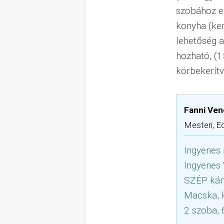
szobához eg
konyha (kem
lehetőség a
hozható, (1
körbekerítv
Fanni Ven
Mesteri, E
Ingyenes 
Ingyenes
SZÉP kár
Macska, k
2 szoba, 