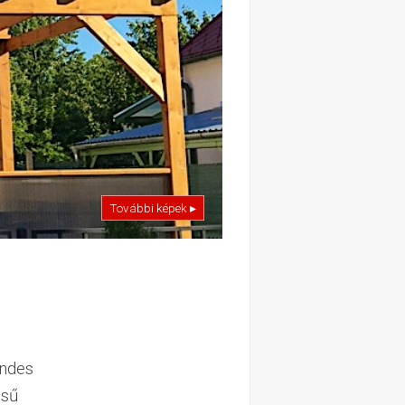
További képek ▸
endes
ésű