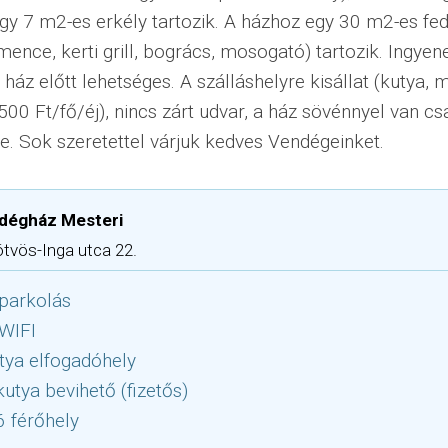
y 7 m2-es erkély tartozik. A házhoz egy 30 m2-es fede
ence, kerti grill, bogrács, mosogató) tartozik. Ingyen
 ház előtt lehetséges. A szálláshelyre kisállat (kutya,
500 Ft/fő/éj), nincs zárt udvar, a ház sövénnyel van cs
e. Sok szeretettel várjuk kedves Vendégeinket.
dégház Mesteri
ötvös-Inga utca 22.
parkolás
 WIFI
tya elfogadóhely
utya bevihető (fizetős)
6 férőhely