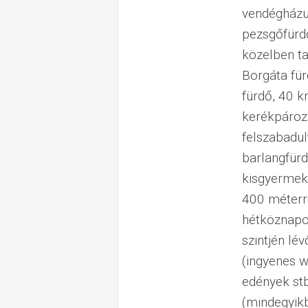
vendégházun
pezsgőfürdő
közelben ta
Borgáta fü
fürdő, 40 
kerékpározá
felszabadul
barlangfürd
kisgyermeke
400 méterr
hétköznapok
szintjén lé
(ingyenes w
edények stb
(mindegyikb