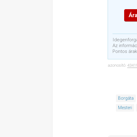
Ára
Idegenforga
Az informáci
Pontos árak
azonosító:
4341
Borgáta
Mesteri