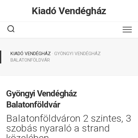
Tovább
Kiadó Vendégház
a
tartalomhoz
KIADÓ VENDÉGHÁZ
· GYÖNGYI VENDÉGHÁZ
BALATONFÖLDVÁR
Gyöngyi Vendégház
Balatonföldvár
Balatonföldváron 2 szintes, 3
szobás nyaraló a strand