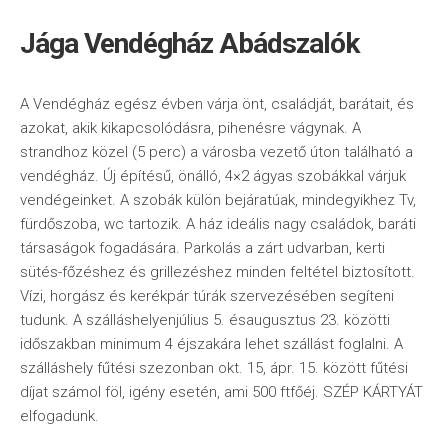
Jága Vendégház Abádszalók
A Vendégház egész évben várja önt, családját, barátait, és
azokat, akik kikapcsolódásra, pihenésre vágynak. A
strandhoz közel (5 perc) a városba vezető úton található a
vendégház. Új építésű, önálló, 4×2 ágyas szobákkal várjuk
vendégeinket. A szobák külön bejáratúak, mindegyikhez Tv,
fürdőszoba, wc tartozik. A ház ideális nagy családok, baráti
társaságok fogadására. Parkolás a zárt udvarban, kerti
sütés-főzéshez és grillezéshez minden feltétel biztosított.
Vízi, horgász és kerékpár túrák szervezésében segíteni
tudunk. A szálláshelyenjúlius 5. ésaugusztus 23. közötti
időszakban minimum 4 éjszakára lehet szállást foglalni. A
szálláshely fűtési szezonban okt. 15, ápr. 15. között fűtési
díjat számol föl, igény esetén, ami 500 ftfőéj. SZÉP KÁRTYÁT
elfogadunk.