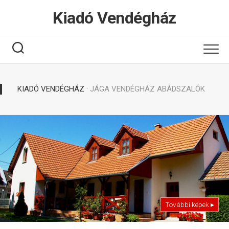
Tovább
Kiadó Vendégház
a
tartalomhoz
KIADÓ VENDÉGHÁZ
· JÁGA VENDÉGHÁZ ABÁDSZALÓK
További képek ▸