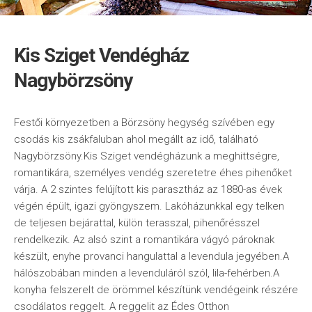
Kis Sziget Vendégház
Nagybörzsöny
Festői környezetben a Börzsöny hegység szívében egy
csodás kis zsákfaluban ahol megállt az idő, található
Nagybörzsöny.Kis Sziget vendégházunk a meghittségre,
romantikára, személyes vendég szeretetre éhes pihenőket
várja. A 2 szintes felújított kis parasztház az 1880-as évek
végén épült, igazi gyöngyszem. Lakóházunkkal egy telken
de teljesen bejárattal, külön terasszal, pihenőrésszel
rendelkezik. Az alsó szint a romantikára vágyó pároknak
készült, enyhe provanci hangulattal a levendula jegyében.A
hálószobában minden a levenduláról szól, lila-fehérben.A
konyha felszerelt de örömmel készítünk vendégeink részére
csodálatos reggelt. A reggelit az Édes Otthon