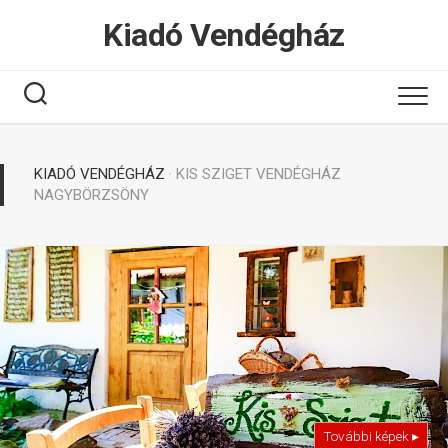
Tovább
Kiadó Vendégház
a
tartalomhoz
KIADÓ VENDÉGHÁZ
· KIS SZIGET VENDÉGHÁZ
NAGYBÖRZSÖNY
További képek ▸