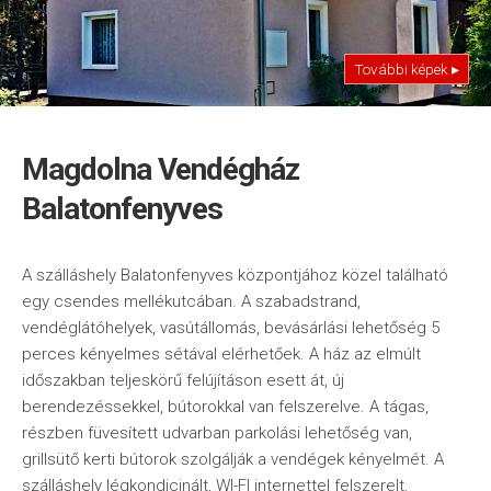
További képek ▸
Magdolna Vendégház
Balatonfenyves
A szálláshely Balatonfenyves központjához közel található
egy csendes mellékutcában. A szabadstrand,
vendéglátóhelyek, vasútállomás, bevásárlási lehetőség 5
perces kényelmes sétával elérhetőek. A ház az elmúlt
időszakban teljeskörű felújításon esett át, új
berendezéssekkel, bútorokkal van felszerelve. A tágas,
részben füvesített udvarban parkolási lehetőség van,
grillsütő kerti bútorok szolgálják a vendégek kényelmét. A
szálláshely légkondicinált, WI-FI internettel felszerelt.