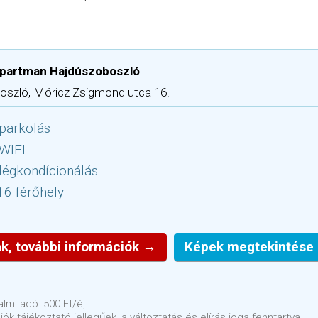
Apartman Hajdúszoboszló
szló, Móricz Zsigmond utca 16.
parkolás
 WIFI
légkondícionálás
16 férőhely
k, további információk →
Képek megtekintése
lmi adó: 500 Ft/éj
ók tájékoztató jellegűek, a változtatás és elírás joga fenntartva.