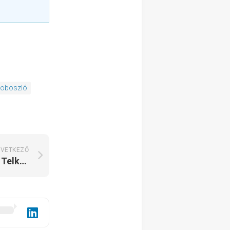
zoboszló
VETKEZŐ
Ósva-völgye Vendégház Telkibánya