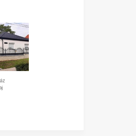
áz
aj