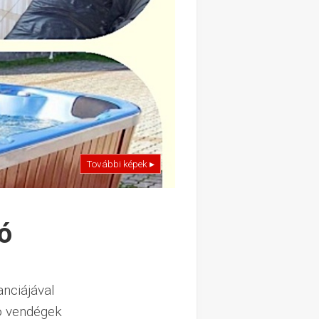
További képek ▸
ó
nciájával
ó vendégek