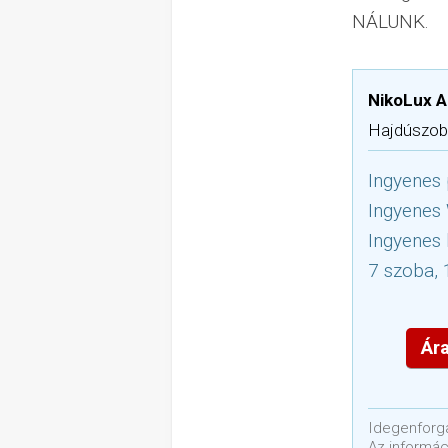
NÁLUNK.
NikoLux 
Hajdúszobo
Ingyenes 
Ingyenes
Ingyenes 
7 szoba, 
Ára
Idegenforga
Az informáci