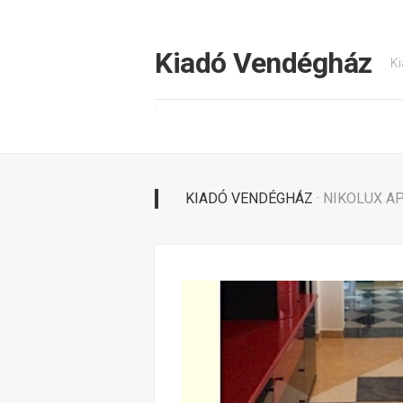
Tovább
a
tartalomhoz
Kiadó Vendégház
Ki
KIADÓ VENDÉGHÁZ
· NIKOLUX 