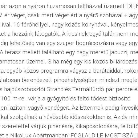
 már azon a nyáron huzamosan teltházzal üzemelt. DE 
ér véget, csak mert véget ért a nyár5 szobával + ág
ival, 16 férőhellyel, nagy közös konyhával, kényelmes
ket a hozzánk látogatók. A kicsinek egyáltalán nem m
edig lehetőség van egy szuper bográcsozásra vagy egy
. A terasz mellett található egy nagy méretű jacuzzi, me
amatosan üzemel. S ha még egy kis közös biliárdozás
ra, egyéb közös programra vágysz a barátaiddal, roko
latosan berendezett pincehelyiségben mindezt megtehe
s hajdúszoboszlói Strand és Termálfürdő pár percre és
100 m-re.. várja a gyógyító és feltöltődést biztosító
en lazítani vágyó vendégeit. Az Éttermek pedig ínycsi
kal szolgálnak a hűvösebb időszakokban is. Az év mi
szeretettel várjuk pihenésre, kikapcsolódásra, feltölt
ket a NikoLux Apartmanban. FOGLALD LE MOST SZÁ