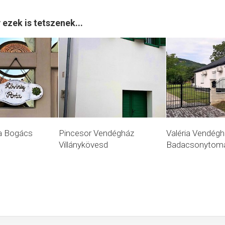
 ezek is tetszenek...
ta Bogács
Pincesor Vendégház
Valéria Vendégh
Villánykövesd
Badacsonytom