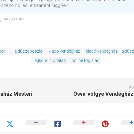
 szezontól és létszámtól függően.
2
, MA20002403
ben
Hajdúszoboszló
kiadó vendégház
kiadó vendégház Hajdús
légkondícionálás
online foglalás
KÖ
aház Mesteri