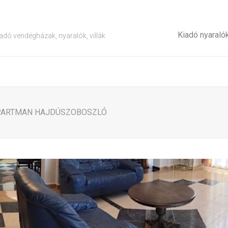
Kiadó nyaraló
adó vendégházak, nyaralók, villák
APARTMAN HAJDÚSZOBOSZLÓ