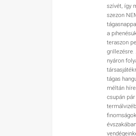
szívét, így
szezon NEM 
tágasnappal
a pihenésü
teraszon p
grillezésre
nyáron foly
társasjáték
tágas hangu
méltán híre
csupán pár 
termálvizéb
finomságok
évszakában 
vendégein