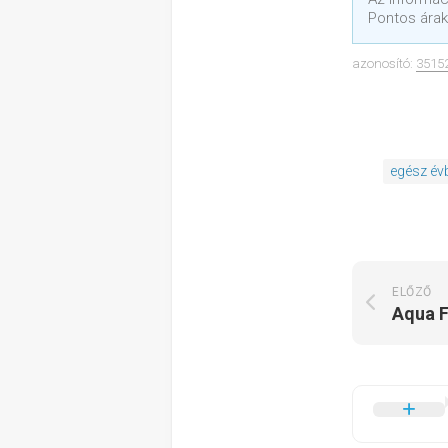
Pontos árak
azonosító:
3515
egész év
ELŐZŐ
Aqua F