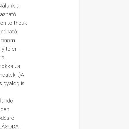
Nàlunk a
yazható
en tölthetik
ondható
 finom
ly télen-
ra,
nokkal, a
titek. :)A
 gyalog is
klandó
nden
ődésre
LLÁSODAT