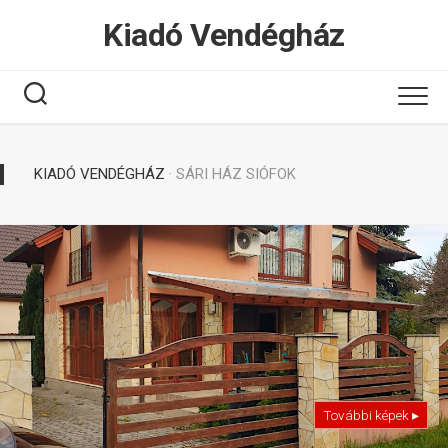
Tovább
Kiadó Vendégház
a
tartalomhoz
KIADÓ VENDÉGHÁZ
· SÁRI HÁZ SIÓFOK
További képek ▸