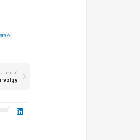
araló
VETKEZŐ
rvölgy