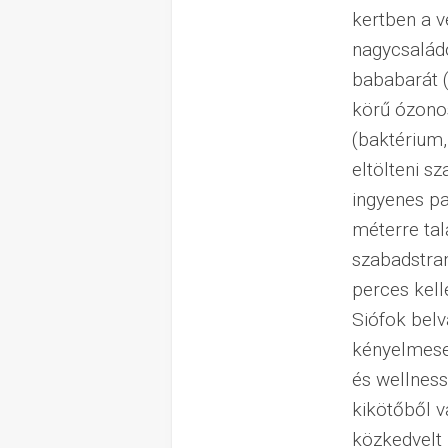
kertben a v
nagycsaládo
bababarát (á
körű ózonos
(baktérium,
eltölteni s
ingyenes pa
méterre talá
szabadstran
perces kell
Siófok belv
kényelmesen
és wellness
kikötőből v
közkedvelt k