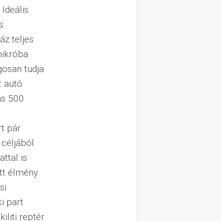
 Ideális
s
áz teljes
mikróba
gosan tudja
2 autó
ás 500
t pár
céljából
ttal is
tt élmény
si
i part
iliti reptér