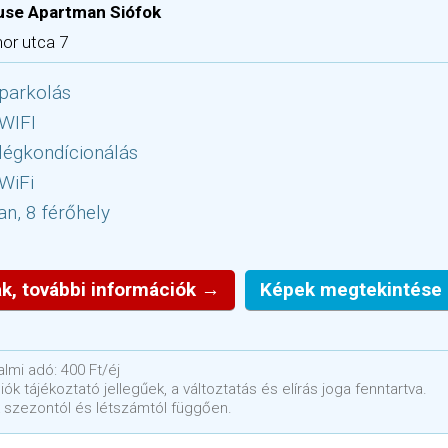
use Apartman Siófok
or utca 7
parkolás
 WIFI
légkondícionálás
WiFi
n, 8 férőhely
k, további információk →
Képek megtekintése
lmi adó: 400 Ft/éj
ók tájékoztató jellegűek, a változtatás és elírás joga fenntartva.
 szezontól és létszámtól függően.