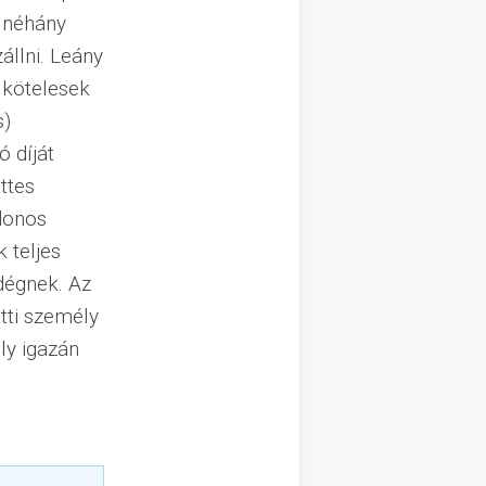
n néhány
állni. Leány
 kötelesek
s)
ó díját
ttes
jdonos
 teljes
ndégnek. Az
etti személy
ly igazán