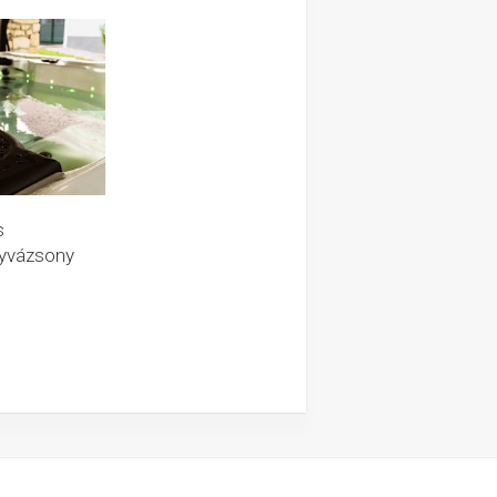
s
yvázsony