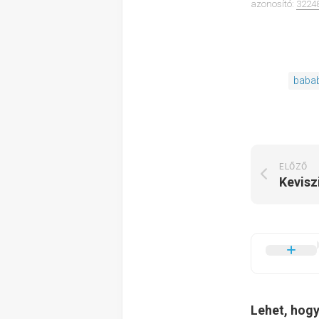
azonosító:
3224
babab
ELŐZŐ
Kevisz
Lehet, hogy