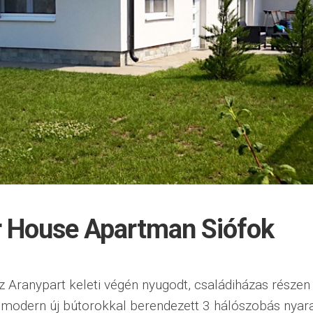
 House Apartman Siófok
z Aranypart keleti végén nyugodt, családiházas részen 
 modern új bútorokkal berendezett 3 hálószobás nyara