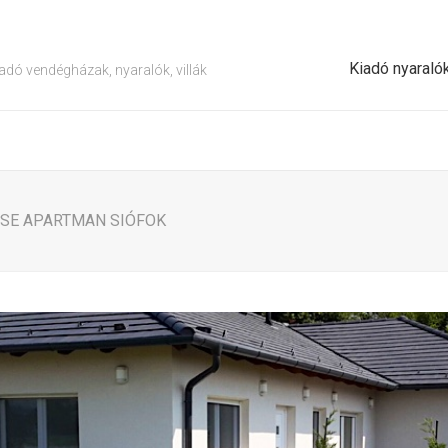
Kiadó nyaraló
adó vendégházak, nyaralók, villák
USE APARTMAN SIÓFOK