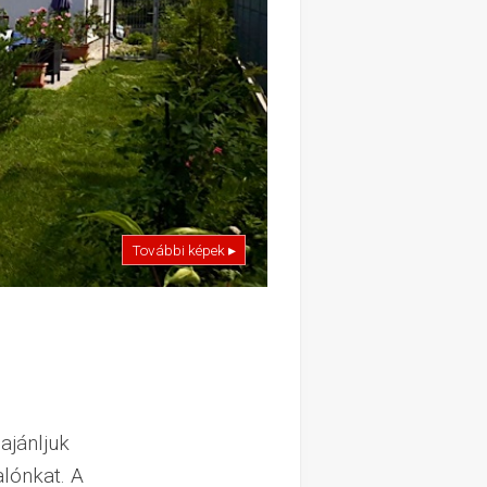
További képek ▸
ajánljuk
lónkat. A