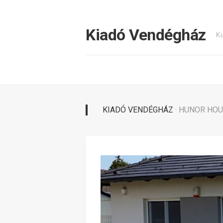
Tovább
a
tartalomhoz
Kiadó Vendégház
Ki
KIADÓ VENDÉGHÁZ
· HUNOR HO