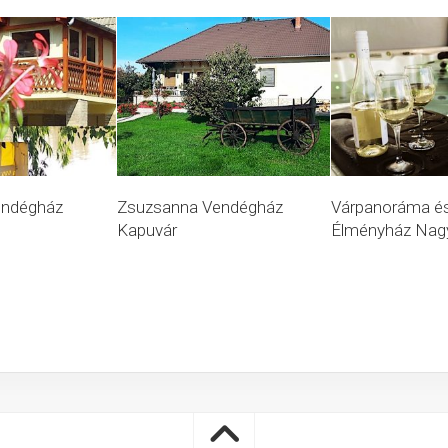
endégház
Zsuzsanna Vendégház
Várpanoráma é
Kapuvár
Élményház Nag