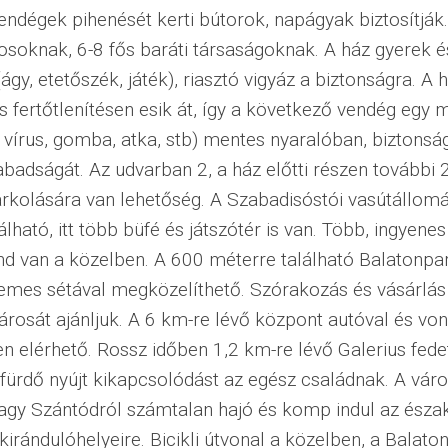
endégek pihenését kerti bútorok, napágyak biztosítják.
soknak, 6-8 fős baráti társaságoknak. A ház gyerek é
gy, etetőszék, játék), riasztó vigyáz a biztonságra. A h
 fertőtlenítésen esik át, így a következő vendég egy 
 vírus, gomba, atka, stb) mentes nyaralóban, biztonsá
zabadságát. Az udvarban 2, a ház előtti részen további 
rkolására van lehetőség. A Szabadisóstói vasútállom
lható, itt több büfé és játszótér is van. Több, ingyenes
d van a közelben. A 600 méterre található Balatonpar
emes sétával megközelíthető. Szórakozás és vásárlás 
árosát ajánljuk. A 6 km-re lévő központ autóval és vona
 elérhető. Rossz időben 1,2 km-re lévő Galerius fede
fürdő nyújt kikapcsolódást az egész családnak. A váro
agy Szántódról számtalan hajó és komp indul az észak
irándulóhelyeire. Bicikli útvonal a közelben, a Balatonk