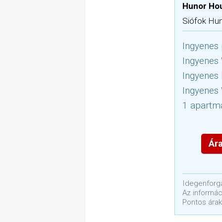
Hunor Ho
Siófok Hun
Ingyenes 
Ingyenes
Ingyenes 
Ingyenes 
1 apartma
Ára
Idegenforga
Az informáci
Pontos árak