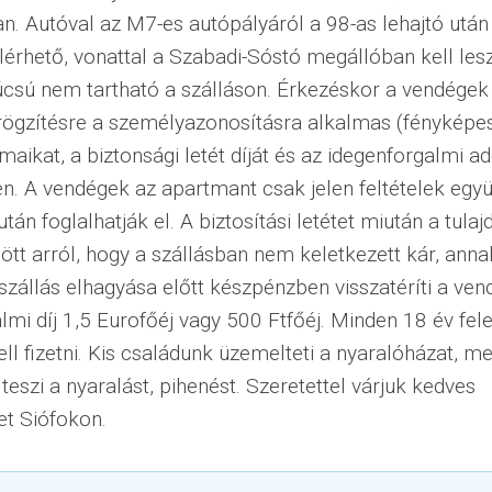
n. Autóval az M7-es autópályáról a 98-as lehajtó utá
elérhető, vonattal a Szabadi-Sóstó megállóban kell lesz
csú nem tartható a szálláson. Érkezéskor a vendégek
rögzítésre a személyazonosításra alkalmas (fényképe
ikat, a biztonsági letét díját és az idegenforgalmi ad
. A vendégek az apartmant csak jelen feltételek együ
után foglalhatják el. A biztosítási letétet miután a tula
t arról, hogy a szállásban nem keletkezett kár, annak
szállás elhagyása előtt készpénzben visszatéríti a ve
lmi díj 1,5 Eurofőéj vagy 500 Ftfőéj. Minden 18 év fel
ll fizetni. Kis családunk üzemelteti a nyaralóházat, me
teszi a nyaralást, pihenést. Szeretettel várjuk kedves
et Siófokon.