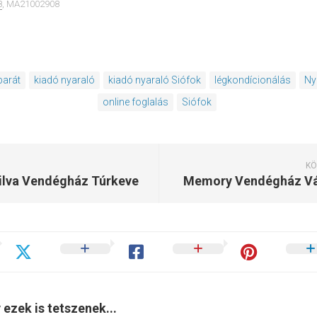
8
, MA21002908
arát
kiadó nyaraló
kiadó nyaraló Siófok
légkondícionálás
Ny
online foglalás
Siófok
KÖ
ilva Vendégház Túrkeve
Memory Vendégház Vá
 ezek is tetszenek...