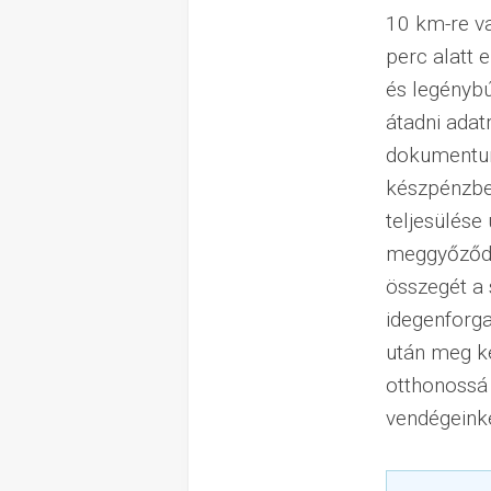
10 km-re va
perc alatt 
és legénybú
átadni adat
dokumentuma
készpénzben
teljesülése 
meggyőződöt
összegét a 
idegenforga
után meg ke
otthonossá 
vendégeink