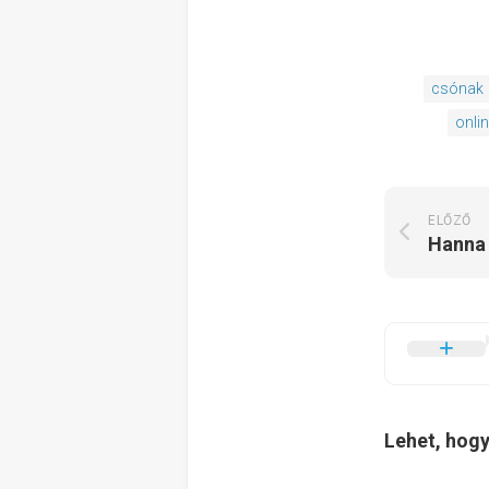
csónak
onlin
ELŐZŐ
Lehet, hogy