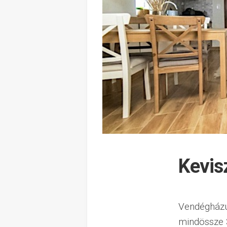
Kevis
Vendégházun
mindössze 3