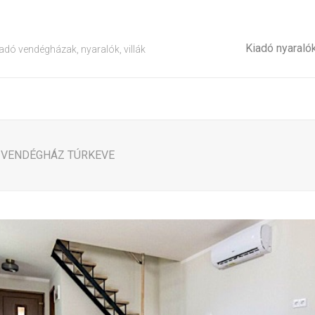
Kiadó nyaraló
adó vendégházak, nyaralók, villák
A VENDÉGHÁZ TÚRKEVE