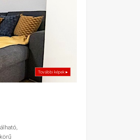
További képek ▸
álható,
 körű