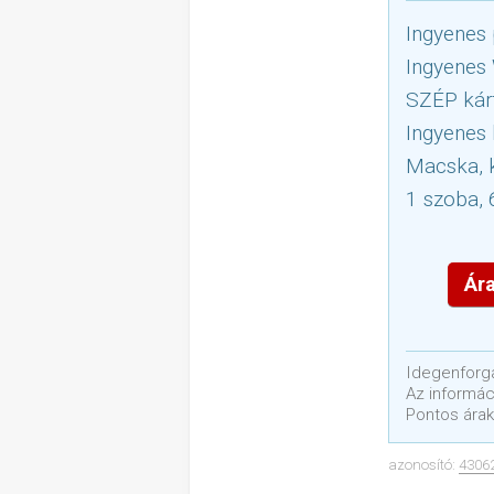
Ingyenes 
Ingyenes
SZÉP kár
Ingyenes 
Macska, k
1 szoba, 
Ára
Idegenforga
Az informáci
Pontos árak
azonosító:
4306