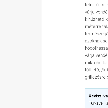
felújításon
várja vendég
kihúzható k
méterre tal
természetjá
azoknak se
hódolhassan
várja vendé
mikrohullám
fűthető, /k
grillezésre
Keviszilv
Túrkeve, Ki