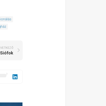
cionálás
gház
VETKEZŐ
Siófok