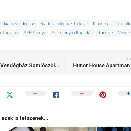
kiadó vendégház
Kiadó vendégház Túrkeve
Kincses
légkondí
e foglalás
SZÉP kártya
Szép kártya elfogadás
Túrkeve
Vendé
KÖ
Hanna Vendégház Somlószőlős
Hunor House Apartman 
 ezek is tetszenek...