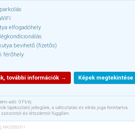
parkolás
 WIFI
tya elfogadóhely
légkondícionálás
utya bevihető (fizetős)
6 férőhely
k, további információk →
Képek megtekintése
lmi adó: 0 Ft/éj
ók tájékoztató jellegűek, a változtatás és elírás joga fenntartva.
 szezontól és létszámtól függően.
2
, MA22052311