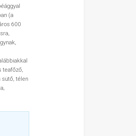
péággyal
ban (a
város 600
sra,
ágynak,
alábbiakkal
s teafőző,
 sütő, télen
a,