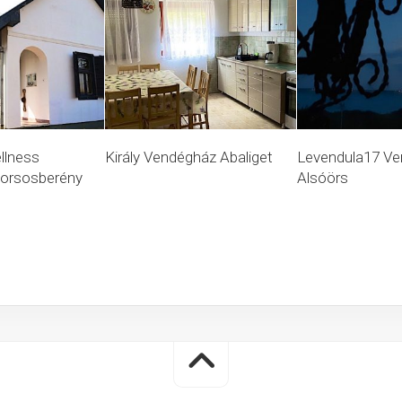
llness
Király Vendégház Abaliget
Levendula17 V
orsosberény
Alsóörs