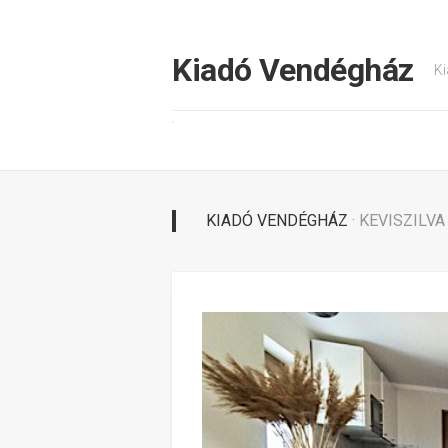
Tovább
a
tartalomhoz
Kiadó Vendégház
Ki
KIADÓ VENDÉGHÁZ
· KEVISZILV