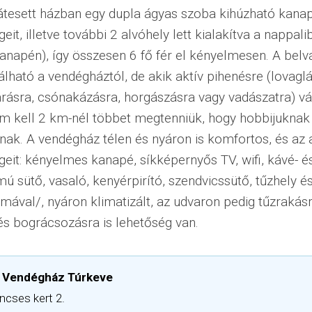
 átesett házban egy dupla ágyas szoba kihúzható kana
eit, illetve további 2 alvóhely lett kialakítva a nappali
anapén), így összesen 6 fő fér el kényelmesen. A bel
álható a vendégháztól, de akik aktív pihenésre (lovaglá
rásra, csónakázásra, horgászásra vagy vadászatra) v
m kell 2 km-nél többet megtenniük, hogy hobbijuknak
ak. A vendégház télen és nyáron is komfortos, és az 
geit: kényelmes kanapé, síkképernyős TV, wifi, kávé- é
ú sütő, vasaló, kenyérpirító, szendvicssütő, tűzhely és
límával/, nyáron klimatizált, az udvaron pedig tűzrakásr
 és bográcsozásra is lehetőség van.
a Vendégház Túrkeve
ncses kert 2.