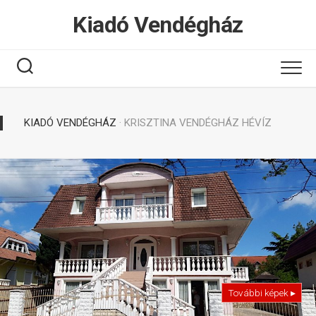
Tovább
Kiadó Vendégház
a
tartalomhoz
KIADÓ VENDÉGHÁZ
· KRISZTINA VENDÉGHÁZ HÉVÍZ
További képek ▸