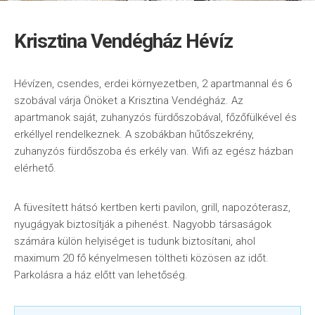
Krisztina Vendégház Hévíz
Hévízen, csendes, erdei környezetben, 2 apartmannal és 6
szobával várja Önöket a Krisztina Vendégház. Az
apartmanok saját, zuhanyzós fürdőszobával, főzőfülkével és
erkéllyel rendelkeznek. A szobákban hűtőszekrény,
zuhanyzós fürdőszoba és erkély van. Wifi az egész házban
elérhető.
A füvesített hátsó kertben kerti pavilon, grill, napozóterasz,
nyugágyak biztosítják a pihenést. Nagyobb társaságok
számára külön helyiséget is tudunk biztosítani, ahol
maximum 20 fő kényelmesen töltheti közösen az időt.
Parkolásra a ház előtt van lehetőség.