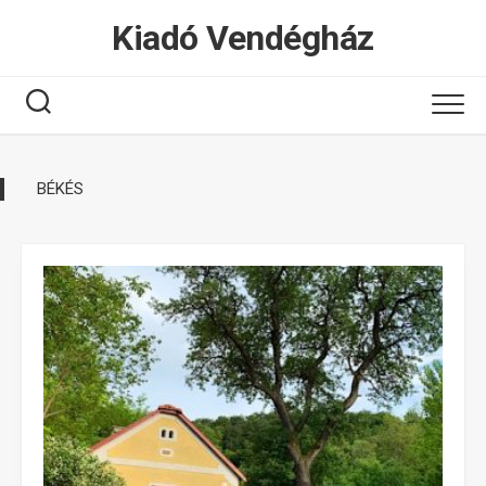
Tovább
Kiadó Vendégház
a
tartalomhoz
BÉKÉS