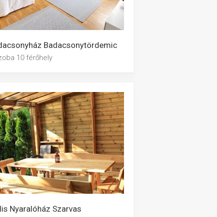
dacsonyház Badacsonytördemic
zoba 10 férőhely
is Nyaralóház Szarvas