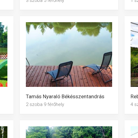
3 szoba 5 férőhely
1 s
Tamás Nyaraló Békésszentandrás
Re
2 szoba 9 férőhely
4 s