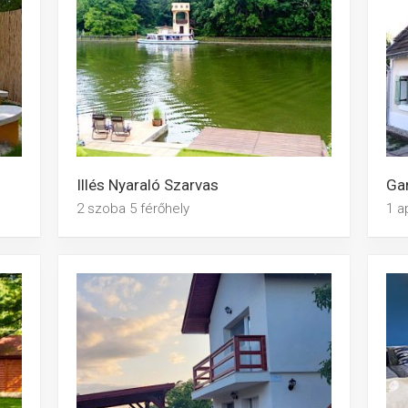
Illés Nyaraló Szarvas
Ga
2 szoba 5 férőhely
1 a