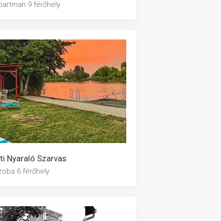
partman 9 férőhely
ti Nyaraló Szarvas
zoba 6 férőhely