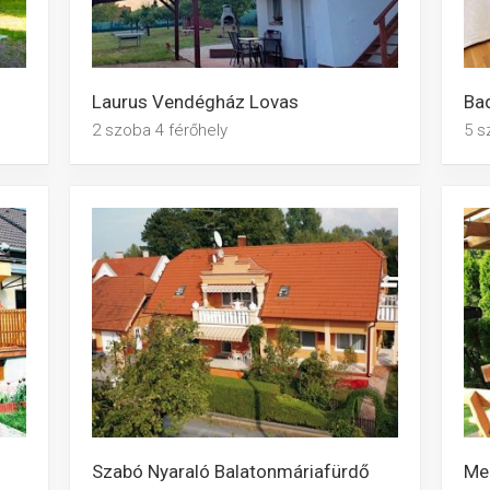
Laurus Vendégház Lovas
Ba
2 szoba 4 férőhely
5 s
Szabó Nyaraló Balatonmáriafürdő
Mel