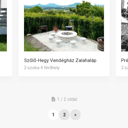
Szőlő-Hegy Vendégház Zalahaláp
Pré
2 szoba 4 férőhely
2 s
1 / 2 oldal
1
2
»