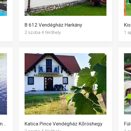
B 612 Vendégház Harkány
Kis
2 szoba 4 férőhely
1 a
Boglárka Horgásznyaraló Gyomaendrőd
Katica Pince Vendégház Kőröshegy
Fü