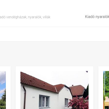
Kiadó nyaraló
adó vendégházak, nyaralók, villák