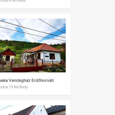
zoba 4 férőhely
beka Vendégház Erdőhorváti
zoba 13 férőhely