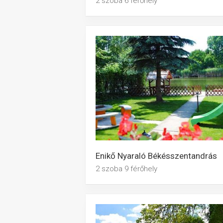
2 szoba 6 férőhely
Enikő Nyaraló Békésszentandrás
2 szoba 9 férőhely