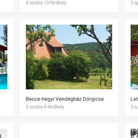
4 szoba 10 férőhely
3 a
Becce-hegyi Vendégház Dörgicse
Let
2 szoba 4 férőhely
3 s