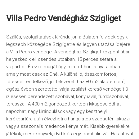
Villa Pedro Vendégház Szigliget
Szállás, szolgáltatások Kiránduljon a Balaton-felvidék egyik
legszebb községébe Szigligetre és legyen utazása idejére
a Villa Pedro vendége. A vendégház Szigliget központjában
helyezkedik el, csendes utcában, 15 perces sétára a
vízparttól. Érezze magát úgy, mint otthon, a nyaralóban
amely most csak az Öné. A különálló, összkomfortos,
fűtéssel rendelkező, jól felszerelt ház 80 m2 alapterületű,
egész évben szeretettel várja szállást kereső vendégeit 3
ízlésesen berendezett szobával, konyhával, fürdőszobával,
terasszal. A 400 m2 gondozott kertben kikapcsolódhat,
napozhat, nagy kirándulások vagy egy keszthelyi
kerékpártúra után élvezheti a hangulatos szabadtéri jakuzzi,
vagy a szezonális medence kényelmét. Kisebb gyerekekre
játékok, mesekönyvek, dvd-k és egy trambulin vár. Ha autóval